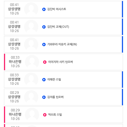
08:41
삼성생명
김단비 어시스트
18-26
08:41
삼성생명
김단비 교체(OUT)
18-26
08:41
삼성생명
가와무라 미유키 교체(IN)
18-26
08:33
하나은행
이이지마 사키 턴오버
18-26
08:33
삼성생명
이해란 스틸
18-26
08:29
삼성생명
김아름 턴오버
18-26
08:29
하나은행
박소희 스틸
18-26