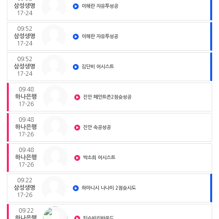
삼성생명
이해란 자유투성공
17-24
09:52
삼성생명
이해란 자유투성공
17-24
09:52
삼성생명
김단비 어시스트
17-24
09:48
하나은행
진안 페인트존2점슛성공
17-26
09:48
하나은행
진안 속공성공
17-26
09:48
하나은행
박소희 어시스트
17-26
09:22
삼성생명
하마니시 나나미 2점슛시도
17-26
09:22
하나은행
팀수비리바운드