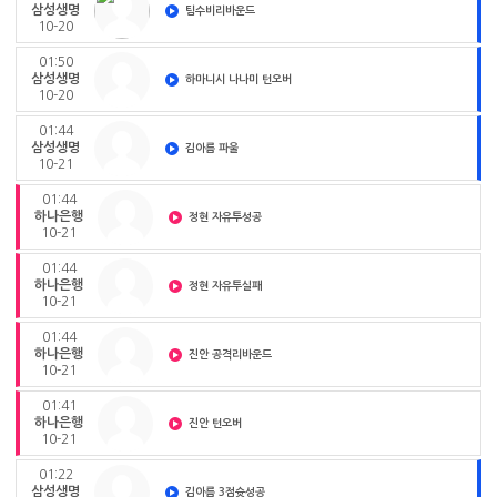
삼성생명
팀수비리바운드
10-20
01:50
삼성생명
하마니시 나나미 턴오버
10-20
01:44
삼성생명
김아름 파울
10-21
01:44
하나은행
정현 자유투성공
10-21
01:44
하나은행
정현 자유투실패
10-21
01:44
하나은행
진안 공격리바운드
10-21
01:41
하나은행
진안 턴오버
10-21
01:22
삼성생명
김아름 3점슛성공