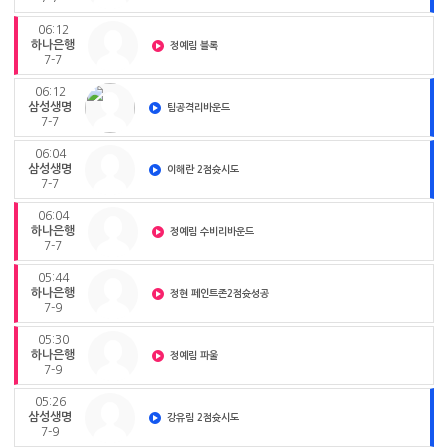
06:12
하나은행
정예림 블록
7-7
06:12
삼성생명
팀공격리바운드
7-7
06:04
삼성생명
이해란 2점슛시도
7-7
06:04
하나은행
정예림 수비리바운드
7-7
05:44
하나은행
정현 페인트존2점슛성공
7-9
05:30
하나은행
정예림 파울
7-9
05:26
삼성생명
강유림 2점슛시도
7-9