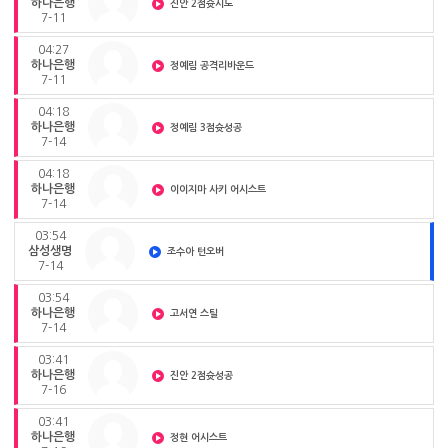
하나은행
진안 2점슛시도
7-11
04:27
하나은행
정예림 공격리바운드
7-11
04:18
하나은행
정예림 3점슛성공
7-14
04:18
하나은행
이이지마 사키 어시스트
7-14
03:54
삼성생명
조수아 턴오버
7-14
03:54
하나은행
고서연 스틸
7-14
03:41
하나은행
진안 2점슛성공
7-16
03:41
하나은행
정현 어시스트