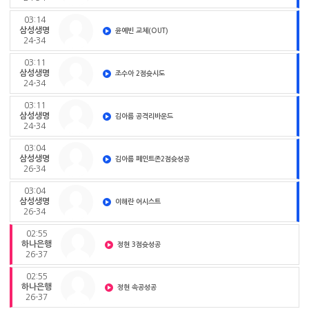
03:14
삼성생명
윤예빈 교체(OUT)
24-34
03:11
삼성생명
조수아 2점슛시도
24-34
03:11
삼성생명
김아름 공격리바운드
24-34
03:04
삼성생명
김아름 페인트존2점슛성공
26-34
03:04
삼성생명
이해란 어시스트
26-34
02:55
하나은행
정현 3점슛성공
26-37
02:55
하나은행
정현 속공성공
26-37