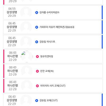
20-29
06:55
삼성생명
김아름 수비리바운드
20-29
06:45
삼성생명
가와무라 미유키 페인트존2점슛성공
22-29
06:45
삼성생명
강유림 어시스트
22-29
06:43
하나은행
정규작전타임
22-29
06:43
하나은행
진안 교체(IN)
22-29
06:43
하나은행
이이지마 사키 교체(OUT)
22-29
06:43
삼성생명
강유림 교체(OUT)
22-29