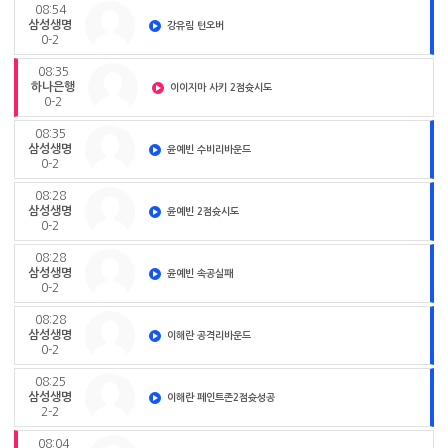
08:54
삼성생명
강유림 턴오버
0-2
08:35
하나은행
이이지마 사키 2점슛시도
0-2
08:35
삼성생명
윤예빈 수비리바운드
0-2
08:28
삼성생명
윤예빈 2점슛시도
0-2
08:28
삼성생명
윤예빈 속공실패
0-2
08:28
삼성생명
이해란 공격리바운드
0-2
08:25
삼성생명
이해란 페인트존2점슛성공
2-2
08:04