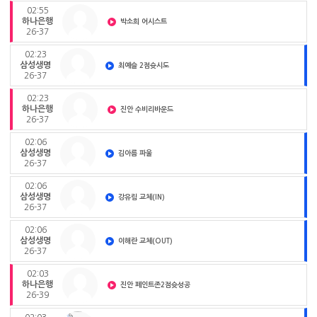
02:55
하나은행
박소희 어시스트
26-37
02:23
삼성생명
최예슬 2점슛시도
26-37
02:23
하나은행
진안 수비리바운드
26-37
02:06
삼성생명
김아름 파울
26-37
02:06
삼성생명
강유림 교체(IN)
26-37
02:06
삼성생명
이해란 교체(OUT)
26-37
02:03
하나은행
진안 페인트존2점슛성공
26-39