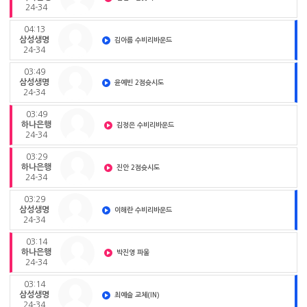
24-34
04:13
삼성생명
김아름 수비리바운드
24-34
03:49
삼성생명
윤예빈 2점슛시도
24-34
03:49
하나은행
김정은 수비리바운드
24-34
03:29
하나은행
진안 2점슛시도
24-34
03:29
삼성생명
이해란 수비리바운드
24-34
03:14
하나은행
박진영 파울
24-34
03:14
삼성생명
최예슬 교체(IN)
24-34