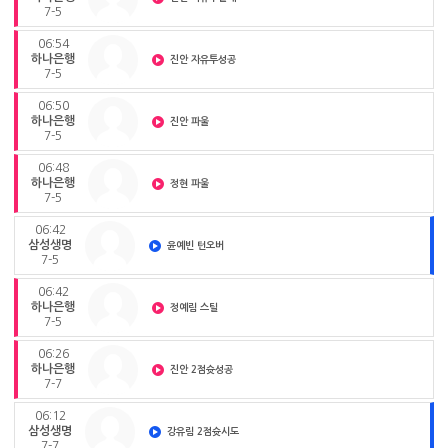
7-5
06:54
하나은행
진안 자유투성공
7-5
06:50
하나은행
진안 파울
7-5
06:48
하나은행
정현 파울
7-5
06:42
삼성생명
윤예빈 턴오버
7-5
06:42
하나은행
정예림 스틸
7-5
06:26
하나은행
진안 2점슛성공
7-7
06:12
삼성생명
강유림 2점슛시도
7-7