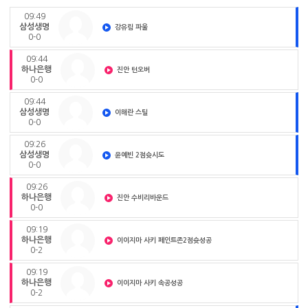
09:49
삼성생명
강유림 파울
0-0
09:44
하나은행
진안 턴오버
0-0
09:44
삼성생명
이해란 스틸
0-0
09:26
삼성생명
윤예빈 2점슛시도
0-0
09:26
하나은행
진안 수비리바운드
0-0
09:19
하나은행
이이지마 사키 페인트존2점슛성공
0-2
09:19
하나은행
이이지마 사키 속공성공
0-2