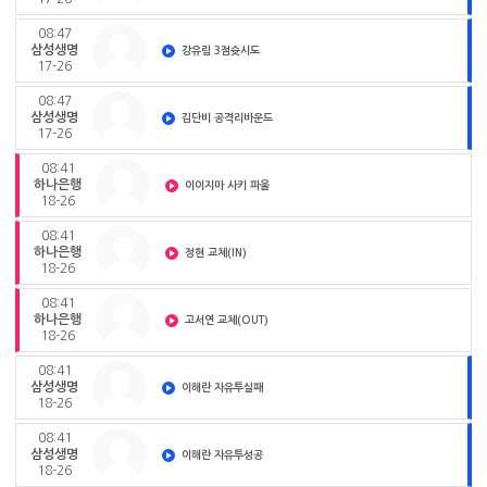
08:47
삼성생명
강유림 3점슛시도
17-26
08:47
삼성생명
김단비 공격리바운드
17-26
08:41
하나은행
이이지마 사키 파울
18-26
08:41
하나은행
정현 교체(IN)
18-26
08:41
하나은행
고서연 교체(OUT)
18-26
08:41
삼성생명
이해란 자유투실패
18-26
08:41
삼성생명
이해란 자유투성공
18-26