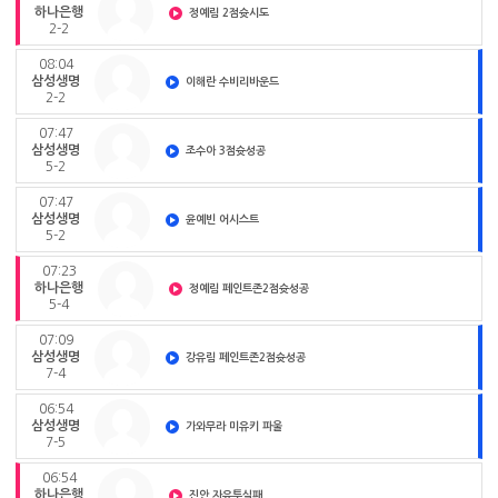
하나은행
정예림 2점슛시도
2-2
08:04
삼성생명
이해란 수비리바운드
2-2
07:47
삼성생명
조수아 3점슛성공
5-2
07:47
삼성생명
윤예빈 어시스트
5-2
07:23
하나은행
정예림 페인트존2점슛성공
5-4
07:09
삼성생명
강유림 페인트존2점슛성공
7-4
06:54
삼성생명
가와무라 미유키 파울
7-5
06:54
하나은행
진안 자유투실패