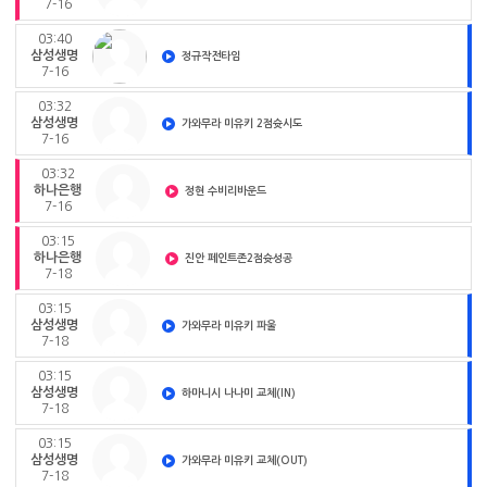
7-16
03:40
삼성생명
정규작전타임
7-16
03:32
삼성생명
가와무라 미유키 2점슛시도
7-16
03:32
하나은행
정현 수비리바운드
7-16
03:15
하나은행
진안 페인트존2점슛성공
7-18
03:15
삼성생명
가와무라 미유키 파울
7-18
03:15
삼성생명
하마니시 나나미 교체(IN)
7-18
03:15
삼성생명
가와무라 미유키 교체(OUT)
7-18