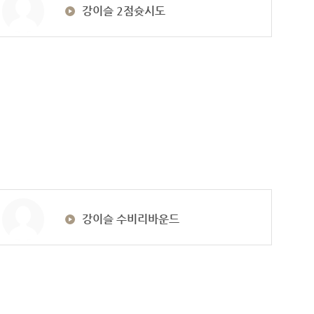
강이슬 2점슛시도
강이슬 수비리바운드