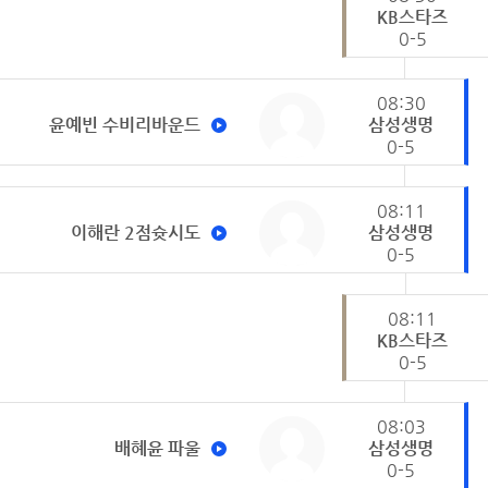
KB스타즈
0-5
08:30
윤예빈 수비리바운드
삼성생명
0-5
08:11
이해란 2점슛시도
삼성생명
0-5
08:11
KB스타즈
0-5
08:03
배혜윤 파울
삼성생명
0-5