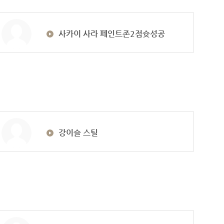
사카이 사라 페인트존2점슛성공
강이슬 스틸