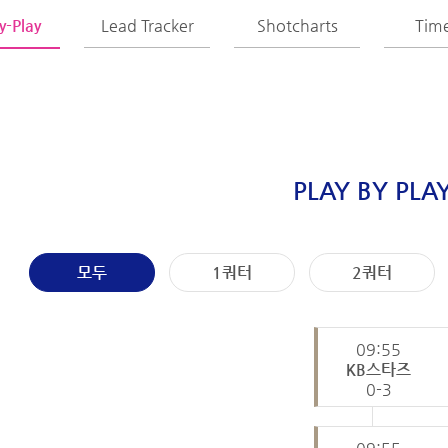
y-Play
Lead Tracker
Shotcharts
Time
PLAY BY PLA
모두
1쿼터
2쿼터
09:55
KB스타즈
0-3