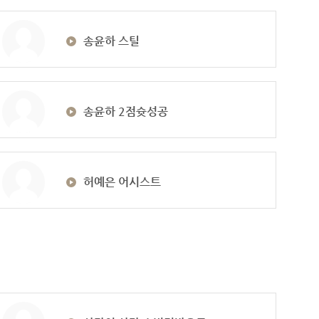
송윤하 스틸
송윤하 2점슛성공
허예은 어시스트