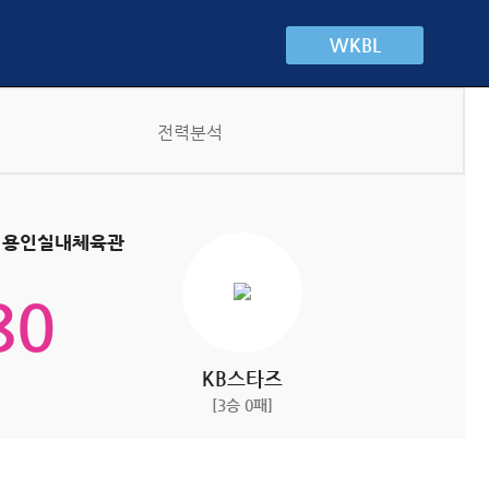
WKBL
전력분석
5 / 용인실내체육관
80
KB스타즈
[3승 0패]