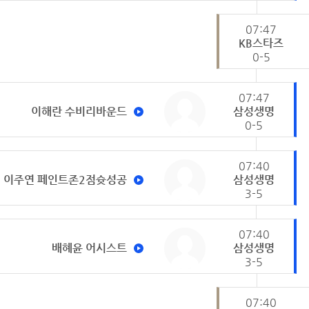
07:47
KB스타즈
0-5
07:47
이해란 수비리바운드
삼성생명
0-5
07:40
이주연 페인트존2점슛성공
삼성생명
3-5
07:40
배혜윤 어시스트
삼성생명
3-5
07:40