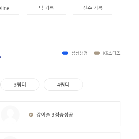
line
팀 기록
선수 기록
삼성생명
KB스타즈
Y
3쿼터
4쿼터
강이슬 3점슛성공